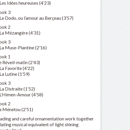
Les Idées heureuses (4’23)
Book 3
Le Dodo, ou l’amour au Berçeau (3’57)
Book 2
 La Mézangére (4’31)
Book 3
 La Muse-Plantine (2’16)
Book 1
e Réveil-matin (2’43)
La Favorite (4’22)
La Lutine (1’59)
Book 3
La Distraite (1’52)
 L’Himen-Amour (4’58)
Book 2
La Ménetou (2’51)
ading and careful ornamentation work together
lating musical equivalent of light shining