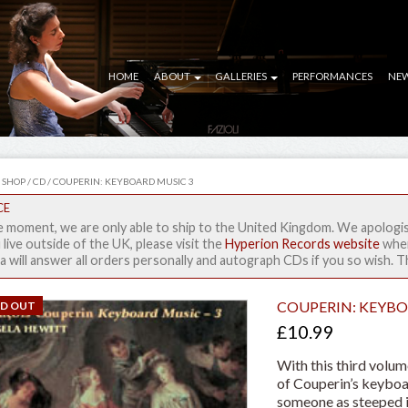
HOME
ABOUT
GALLERIES
PERFORMANCES
NE
/
SHOP
/
CD
/ COUPERIN: KEYBOARD MUSIC 3
CE
e moment, we are only able to ship to the United Kingdom. We apologi
 live outside of the UK, please visit the
Hyperion Records website
wher
a will answer all orders personally and autograph CDs if you so wish. 
COUPERIN: KEYBO
LD OUT
£
10.99
With this third volu
of Couperin’s keyboar
someone as steeped i