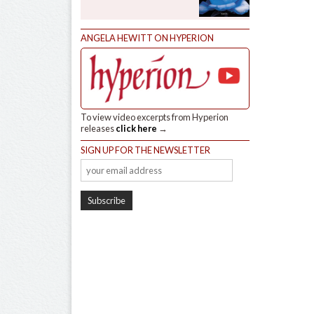
ANGELA HEWITT ON HYPERION
To view video excerpts from Hyperion
releases
click here
→
SIGN UP FOR THE NEWSLETTER