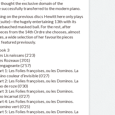
 thought the exclusive domain of the
 successfully transferred to the modern piano.
ng on the previous discs Hewitt here only plays
suite)—the hugely entertaining 13th with its
ebauched masked ball. For the rest, after
pieces from the 14th Ordre she chooses, almost
es, a wide selection of her favourite pieces
 featured previously.
Book 3
s Lis naissans (2’23)
Les Rozeaux (3’01)
’engageante (2’57)
rt 1: Les Folies françoises, ou les Dominos. La
ino couleur d’invisible (0’27)
rt 2: Les Folies françoises, ou les Dominos. La
o de roze (0’30)
rt 3: Les Folies françoises, ou les Dominos.
no incarnat (0’27)
rt 4: Les Folies françoises, ou les Dominos.
Domino vert (0’25)
rt 5: Les Folies françoises, ou les Dominos. La