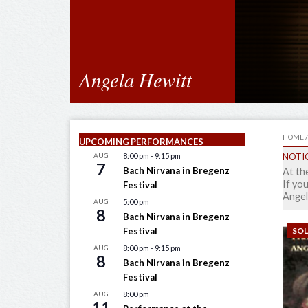
Angela Hewitt
HOME
UPCOMING PERFORMANCES
NOTI
AUG
8:00 pm
-
9:15 pm
7
Bach Nirvana in Bregenz
At th
If you
Festival
Angel
AUG
5:00 pm
8
Bach Nirvana in Bregenz
Festival
SO
AUG
8:00 pm
-
9:15 pm
8
Bach Nirvana in Bregenz
Festival
AUG
8:00 pm
11