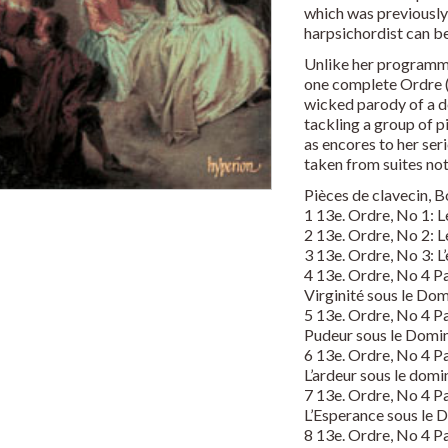
which was previously
harpsichordist can be
Unlike her programmi
one complete Ordre (
wicked parody of a d
tackling a group of 
as encores to her seri
taken from suites not
Pièces de clavecin, 
1 13e. Ordre, No 1: Le
2 13e. Ordre, No 2: 
3 13e. Ordre, No 3: L
4 13e. Ordre, No 4 Pa
Virginité sous le Dom
5 13e. Ordre, No 4 Pa
Pudeur sous le Domin
6 13e. Ordre, No 4 Pa
L’ardeur sous le domi
7 13e. Ordre, No 4 Pa
L’Esperance sous le 
8 13e. Ordre, No 4 Pa