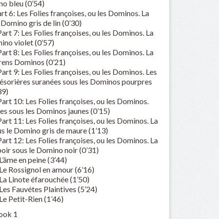
no bleu (0’54)
rt 6: Les Folies françoises, ou les Dominos. La
Domino gris de lin (0’30)
art 7: Les Folies françoises, ou les Dominos. La
ino violet (0’57)
art 8: Les Folies françoises, ou les Dominos. La
rens Dominos (0’21)
art 9: Les Folies françoises, ou les Dominos. Les
trésorières suranées sous les Dominos pourpres
39)
art 10: Les Folies françoises, ou les Dominos.
s sous les Dominos jaunes (0’15)
art 11: Les Folies françoises, ou les Dominos. La
us le Domino gris de maure (1’13)
art 12: Les Folies françoises, ou les Dominos. La
oir sous le Domino noir (0’31)
L’âme en peine (3’44)
 Le Rossignol en amour (6’16)
La Linote éfarouchée (1’50)
Les Fauvétes Plaintives (5’24)
Le Petit-Rien (1’46)
Book 1