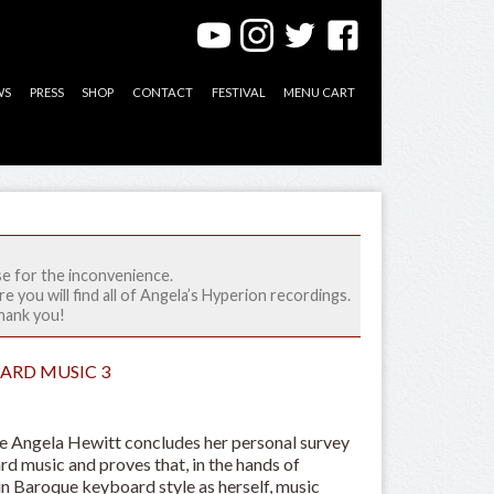
WS
PRESS
SHOP
CONTACT
FESTIVAL
MENU CART
se for the inconvenience.
e you will find all of Angela’s Hyperion recordings.
Thank you!
ARD MUSIC 3
me Angela Hewitt concludes her personal survey
d music and proves that, in the hands of
n Baroque keyboard style as herself, music