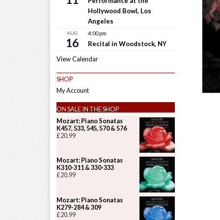
Performance at the
Hollywood Bowl, Los
Angeles
AUG
4:00 pm
16
Recital in Woodstock, NY
View Calendar
SHOP
My Account
ON SALE IN THE SHOP
Mozart: Piano Sonatas
K457, 533, 545, 570 & 576
£
20.99
Mozart: Piano Sonatas
K310-311 & 330-333
£
20.99
Mozart: Piano Sonatas
K279-284 & 309
£
20.99