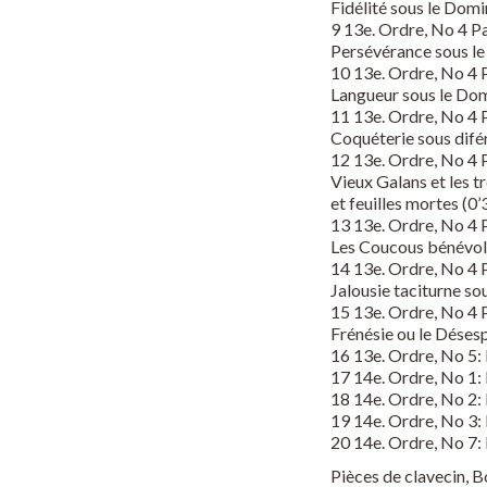
Fidélité sous le Domi
9 13e. Ordre, No 4 Pa
Persévérance sous le 
10 13e. Ordre, No 4 P
Langueur sous le Dom
11 13e. Ordre, No 4 P
Coquéterie sous difé
12 13e. Ordre, No 4 P
Vieux Galans et les 
et feuilles mortes (0’
13 13e. Ordre, No 4 P
Les Coucous bénévole
14 13e. Ordre, No 4 P
Jalousie taciturne so
15 13e. Ordre, No 4 P
Frénésie ou le Désesp
16 13e. Ordre, No 5: 
17 14e. Ordre, No 1:
18 14e. Ordre, No 2: 
19 14e. Ordre, No 3: 
20 14e. Ordre, No 7: 
Pièces de clavecin, 