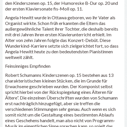
den Kinderszenen op. 15, der Humoreske B-Dur op. 20 und
der ersten Klaviersonate fis-Moll op. 11.
Angela Hewitt wurde in Ottawa geboren, wo ihr Vater als
Organist wirkte. Schon früh erkannten die Eltern das
außergewöhnliche Talent ihrer Tochter, die deshalb bereits
mit drei Jahren ihren ersten Klavierunterricht erhielt. Im
Alter von zehn Jahren folgte das Konzert-Debüt. Diese
Wunderkind-Karriere setzte sich zielgerichtet fort, so dass
Angela Hewitt heute zu den bedeutendsten Pianistinnen
weltweit zählt.
Feinsinniges Empfinden
Robert Schumanns Kinderszenen op. 15 bestehen aus 13
charakteristischen kleinen Stücken, die im Grunde für
Erwachsene geschrieben wurden. Der Komponist selbst
spricht hierbei von der Rückspiegelung eines Älteren für
Ältere”. Die einzelnen Überschriften wurden von Schumann
erst nachträglich hinzugefügt, aber sie treffen die
verschiedenen Stimmungen sehr genau. Auch wenn es sich
somit nicht um die Gestaltung eines bestimmten Ablaufs
eines Geschehens handelt, man also nicht von Programm-
Musik im eigentlichen Sinne sprechen kann, so spielt das