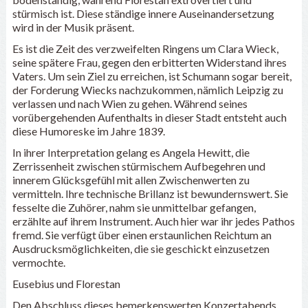
stürmisch ist. Diese ständige innere Auseinandersetzung
wird in der Musik präsent.
Es ist die Zeit des verzweifelten Ringens um Clara Wieck,
seine spätere Frau, gegen den erbitterten Widerstand ihres
Vaters. Um sein Ziel zu erreichen, ist Schumann sogar bereit,
der Forderung Wiecks nachzukommen, nämlich Leipzig zu
verlassen und nach Wien zu gehen. Während seines
vorübergehenden Aufenthalts in dieser Stadt entsteht auch
diese Humoreske im Jahre 1839.
In ihrer Interpretation gelang es Angela Hewitt, die
Zerrissenheit zwischen stürmischem Aufbegehren und
innerem Glücksgefühl mit allen Zwischenwerten zu
vermitteln. Ihre technische Brillanz ist bewundernswert. Sie
fesselte die Zuhörer, nahm sie unmittelbar gefangen,
erzählte auf ihrem Instrument. Auch hier war ihr jedes Pathos
fremd. Sie verfügt über einen erstaunlichen Reichtum an
Ausdrucksmöglichkeiten, die sie geschickt einzusetzen
vermochte.
Eusebius und Florestan
Den Abschluss dieses bemerkenswerten Konzertabends