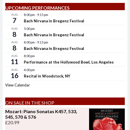
UPCOMING PERFORMANCES
AUG
8:00 pm
-
9:15 pm
7
Bach Nirvana in Bregenz Festival
AUG
5:00 pm
8
Bach Nirvana in Bregenz Festival
AUG
8:00 pm
-
9:15 pm
8
Bach Nirvana in Bregenz Festival
AUG
8:00 pm
11
Performance at the Hollywood Bowl, Los Angeles
AUG
4:00 pm
16
Recital in Woodstock, NY
View Calendar
ON SALE IN THE SHOP
Mozart: Piano Sonatas K457, 533,
545, 570 & 576
£
20.99