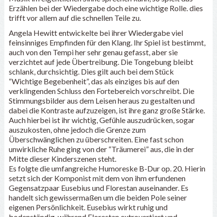
Erzählen bei der Wiedergabe doch eine wichtige Rolle. dies
trifft vor allem auf die schnellen Teile zu.
Angela Hewitt entwickelte bei ihrer Wiedergabe viel
feinsinniges Empfinden für den Klang. Ihr Spiel ist bestimmt,
auch von den Tempi her sehr genau gefasst, aber sie
verzichtet auf jede Übertreibung. Die Tongebung bleibt
schlank, durchsichtig. Dies gilt auch bei dem Stück
“Wichtige Begebenheit”, das als einziges bis auf den
verklingenden Schluss den Fortebereich vorschreibt. Die
Stimmungsbilder aus dem Leisen heraus zu gestalten und
dabei die Kontraste aufzuzeigen, ist ihre ganz große Stärke.
Auch hierbei ist ihr wichtig, Gefühle auszudrücken, sogar
auszukosten, ohne jedoch die Grenze zum
Überschwänglichen zu überschreiten. Eine fast schon
unwirkliche Ruhe ging von der “Träumerei” aus, die in der
Mitte dieser Kinderszenen steht.
Es folgte die umfangreiche Humoreske B-Dur op. 20. Hierin
setzt sich der Komponist mit dem von ihm erfundenen
Gegensatzpaar Eusebius und Florestan auseinander. Es
handelt sich gewissermaßen um die beiden Pole seiner
eigenen Persönlichkeit. Eusebius wirkt ruhig und
bodenständig, während Florestan extrovertiert und