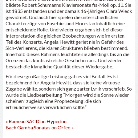
bildete Robert Schumanns Klaviersonate fis-Moll op. 11. Sie
ist 1835 entstanden und der damals 16-jährigen Clara Wieck
gewidmet. Und auch hier spielen die unterschiedlichen
Charakterzüge von Eusebius und Florestan inhaltlich eine
entscheidende Rolle. Und wieder ergaben sich bei dieser
Interpretation die gleichen Beobachtungen wie im ersten
Teil des Konzerts. Angela Hewitt geriet nie in Gefahr des
Sich-Verlierens, die klaren Strukturen blieben bestimmend.
Innerhalb dieses Rahmens leuchtete sie allerdings bis an die
Grenzen das kontrastreiche Geschehen aus. Und wieder
bestach die klangliche Qualität dieser Wiedergabe.
Für diese großartige Leistung gab es viel Beifall. Es ist
bezeichnend für Angela Hewitt, dass sie keine virtuose
Zugabe wählte, sondern sich ganz zarter Lyrik verschrieb. So
wurde die Liedbearbeitung “Morgen wird die Sonne wieder
scheinen” zugleich eine Prophezeiung, die sich
erfreulicherweise verwirklichen sollte.”
«
Rameau SACD on Hyperion
Bach Gamba Sonatas on Orfeo
»