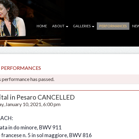
HOME
ABOUT
GALLERIES
PERFORMANCES
NE
LL PERFORMANCES
s performance has passed.
ital in Pesaro CANCELLED
y, January 10, 2021, 6:00 pm
 BACH:
ata in do minore, BWV 911
e francese n. 5 in sol maggiore, BWV 816