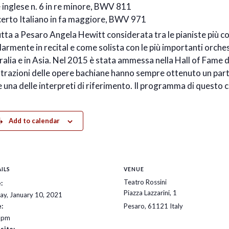
e inglese n. 6 in re minore, BWV 811
erto Italiano in fa maggiore, BWV 971
tta a Pesaro Angela Hewitt considerata tra le pianiste più co
armente in recital e come solista con le più importanti orches
ralia e in Asia. Nel 2015 è stata ammessa nella Hall of Fame
strazioni delle opere bachiane hanno sempre ottenuto un par
 una delle interpreti di riferimento. Il programma di questo
Add to calendar
ILS
VENUE
Teatro Rossini
:
Piazza Lazzarini, 1
ay, January 10, 2021
:
Pesaro
,
61121
Italy
 pm