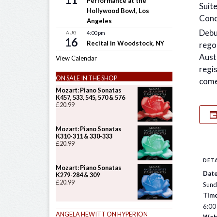
Performance at the
Suit
Hollywood Bowl, Los
Conc
Angeles
Debu
AUG
4:00 pm
16
Recital in Woodstock, NY
regol
Aust
View Calendar
regi
ON SALE IN THE SHOP
come
Mozart: Piano Sonatas
K457, 533, 545, 570 & 576
£
20.99
Mozart: Piano Sonatas
K310-311 & 330-333
£
20.99
DETA
Mozart: Piano Sonatas
Date
K279-284 & 309
£
20.99
Sund
Time
6:00
ANGELA HEWITT ON HYPERION