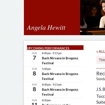
Angela Hewitt
UPCOMING PERFORMANCES
« A
AUG
8:00 pm
-
9:15 pm
7
Bach Nirvana in Bregenz
Thi
Festival
AUG
5:00 pm
8
Rec
Bach Nirvana in Bregenz
Sunda
Festival
AUG
8:00 pm
-
9:15 pm
8
J.S.
Bach Nirvana in Bregenz
Festival
Tocc
AUG
8:00 pm
Suit
11