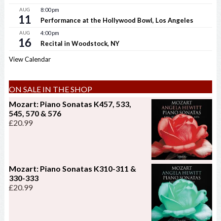
AUG
8:00 pm
11
Performance at the Hollywood Bowl, Los Angeles
AUG
4:00 pm
16
Recital in Woodstock, NY
View Calendar
ON SALE IN THE SHOP
Mozart: Piano Sonatas K457, 533,
545, 570 & 576
£
20.99
Mozart: Piano Sonatas K310-311 &
330-333
£
20.99