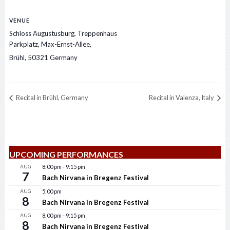
VENUE
Schloss Augustusburg, Treppenhaus
Parkplatz, Max-Ernst-Allee,
Brühl
,
50321
Germany
Recital in Brühl, Germany
Recital in Valenza, Italy
UPCOMING PERFORMANCES
AUG
8:00 pm
-
9:15 pm
7
Bach Nirvana in Bregenz Festival
AUG
5:00 pm
8
Bach Nirvana in Bregenz Festival
AUG
8:00 pm
-
9:15 pm
8
Bach Nirvana in Bregenz Festival